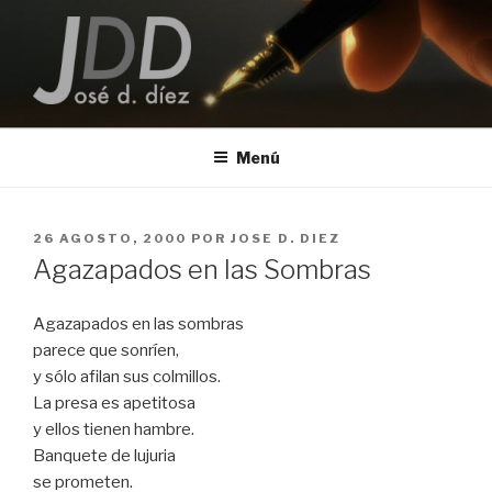
Saltar
al
contenido
JOSE D. DIEZ
Escritor
Menú
PUBLICADO
26 AGOSTO, 2000
POR
JOSE D. DIEZ
EL
Agazapados en las Sombras
Agazapados en las sombras
parece que sonríen,
y sólo afilan sus colmillos.
La presa es apetitosa
y ellos tienen hambre.
Banquete de lujuria
se prometen.