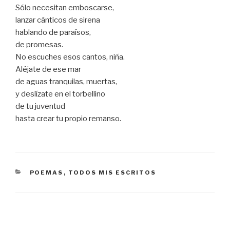
Sólo necesitan emboscarse,
lanzar cánticos de sirena
hablando de paraísos,
de promesas.
No escuches esos cantos, niña.
Aléjate de ese mar
de aguas tranquilas, muertas,
y deslízate en el torbellino
de tu juventud
hasta crear tu propio remanso.
CATEGORÍAS
POEMAS
,
TODOS MIS ESCRITOS
Navegación