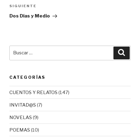
de
Siguiente
SIGUIENTE
entradas
entrada
Dos Días y Medio
Buscar
Busca
por:
CATEGORÍAS
CUENTOS Y RELATOS
(147)
INVITAD@S
(7)
NOVELAS
(9)
POEMAS
(10)