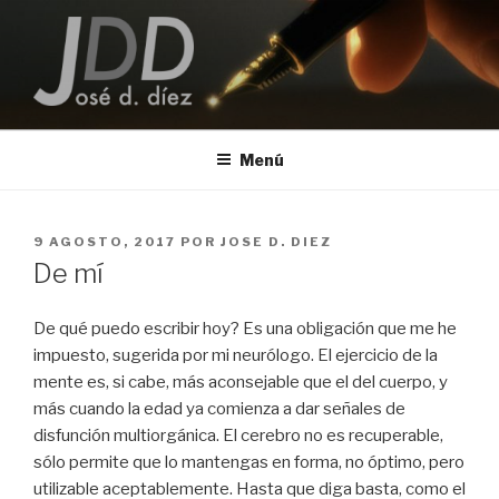
Saltar
al
contenido
JOSE D. DIEZ
Escritor
Menú
PUBLICADO
9 AGOSTO, 2017
POR
JOSE D. DIEZ
EL
De mí
De qué puedo escribir hoy? Es una obligación que me he
impuesto, sugerida por mi neurólogo. El ejercicio de la
mente es, si cabe, más aconsejable que el del cuerpo, y
más cuando la edad ya comienza a dar señales de
disfunción multiorgánica. El cerebro no es recuperable,
sólo permite que lo mantengas en forma, no óptimo, pero
utilizable aceptablemente. Hasta que diga basta, como el