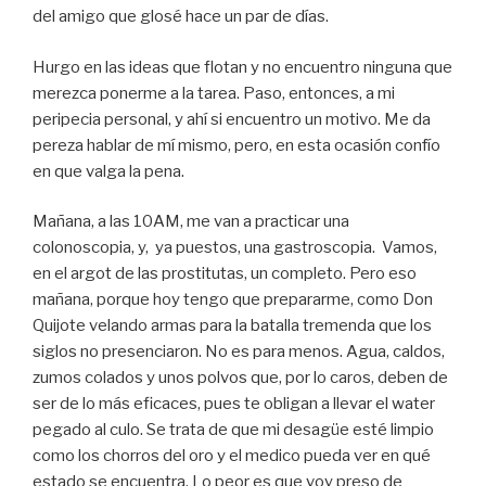
del amigo que glosé hace un par de días.
Hurgo en las ideas que flotan y no encuentro ninguna que
merezca ponerme a la tarea. Paso, entonces, a mi
peripecia personal, y ahí si encuentro un motivo. Me da
pereza hablar de mí mismo, pero, en esta ocasión confío
en que valga la pena.
Mañana, a las 10AM, me van a practicar una
colonoscopia, y, ya puestos, una gastroscopia. Vamos,
en el argot de las prostitutas, un completo. Pero eso
mañana, porque hoy tengo que prepararme, como Don
Quijote velando armas para la batalla tremenda que los
siglos no presenciaron. No es para menos. Agua, caldos,
zumos colados y unos polvos que, por lo caros, deben de
ser de lo más eficaces, pues te obligan a llevar el water
pegado al culo. Se trata de que mi desagüe esté limpio
como los chorros del oro y el medico pueda ver en qué
estado se encuentra. Lo peor es que voy preso de