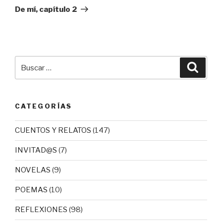
entrada
De mí, capítulo 2
Buscar
Busca
por:
CATEGORÍAS
CUENTOS Y RELATOS
(147)
INVITAD@S
(7)
NOVELAS
(9)
POEMAS
(10)
REFLEXIONES
(98)