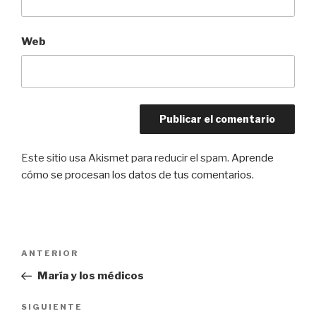
Web
Este sitio usa Akismet para reducir el spam.
Aprende
cómo se procesan los datos de tus comentarios.
Navegación
Entrada
ANTERIOR
de
anterior:
María y los médicos
entradas
Siguiente
SIGUIENTE