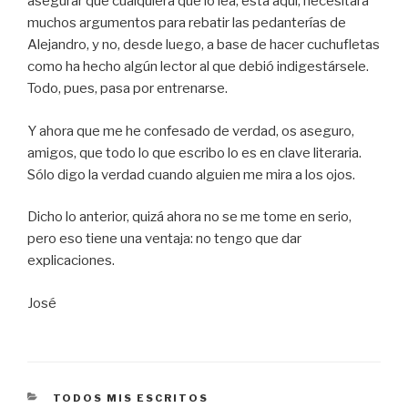
asegurar que cualquiera que lo lea, está aquí, necesitará
muchos argumentos para rebatir las pedanterías de
Alejandro, y no, desde luego, a base de hacer cuchufletas
como ha hecho algún lector al que debió indigestársele.
Todo, pues, pasa por entrenarse.
Y ahora que me he confesado de verdad, os aseguro,
amigos, que todo lo que escribo lo es en clave literaria.
Sólo digo la verdad cuando alguien me mira a los ojos.
Dicho lo anterior, quizá ahora no se me tome en serio,
pero eso tiene una ventaja: no tengo que dar
explicaciones.
José
CATEGORÍAS
TODOS MIS ESCRITOS