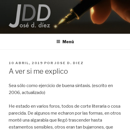
Saltar
al
contenido
JOSE D. DIEZ
Escritor
Menú
PUBLICADO
10 ABRIL, 2019
POR
JOSE D. DIEZ
EL
A ver si me explico
Sea sólo como ejercicio de buena sintaxis. (escrito en
2006, actualizado)
He estado en varios foros, todos de corte literaria o cosa
parecida. De algunos me echaron por las formas, en otros
monté una algarabía que llegó trascender hasta
estamentos sensibles, otros eran tan bujarrones, que