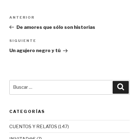
Navegación
Entrada
ANTERIOR
de
anterior:
De amores que sólo son historias
entradas
Siguiente
SIGUIENTE
entrada
Un agujero negro y tú
Buscar
Busca
por:
CATEGORÍAS
CUENTOS Y RELATOS
(147)
INVITAD@S
(7)