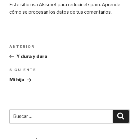
Este sitio usa Akismet para reducir el spam.
Aprende
cómo se procesan los datos de tus comentarios.
Navegación
Entrada
ANTERIOR
de
anterior:
Y dura y dura
entradas
Siguiente
SIGUIENTE
entrada
Mi hija
Buscar
Busca
por: