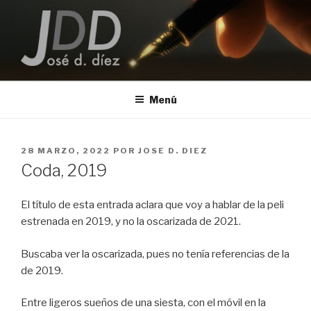
Saltar
al
contenido
JOSE D. DIEZ
Escritor
Menú
PUBLICADO
28 MARZO, 2022
POR
JOSE D. DIEZ
EL
Coda, 2019
El título de esta entrada aclara que voy a hablar de la peli
estrenada en 2019, y no la oscarizada de 2021.
Buscaba ver la oscarizada, pues no tenía referencias de la
de 2019.
Entre ligeros sueños de una siesta, con el móvil en la