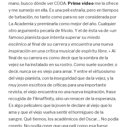
mano, busco dónde ver CODA.
Prime video
me la ofrece
y me sumerjo en ella. Es una peli extraña, pero en tiempos
de turbación, no tanto como para no ser considerada por
La Academia y premiearla como mejor del año. Cualquier
otro argumento pecaría de frívolo. Y el de ésta va de «
un
famoso pianista que intenta superar su miedo
escénico al final de su carrera y encuentra una nueva
inspiración en una crítica musical de espíritu libre.
» Al
final de su carrera es como decir que la sombra de la
vejez se ha instalado en su rostro. Como suele suceder, o
decir, nunca se es viejo para amar. Y entre el virtuosismo
del viejo pianista, con la inseguridad que da la vejez, y la
muy joven escritora de críticas para una importante
revista, el viejo encuentra no una nueva inspiración, frase
recogida de Filmaffinity, sino un renacer de la esperanza.
Es algo peliculero que la joven le declare al viejo que lo
ama y que el viejo vuelva sentir el hormigueo de la
sangre. Qué tiernos, los académicos del Oscar… No podía
creerlo. No podía creer que una peli como esa fuese