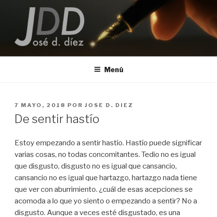
Saltar
al
contenido
JOSE D. DIEZ
Escritor
Menú
PUBLICADO
7 MAYO, 2018
POR
JOSE D. DIEZ
EL
De sentir hastío
Estoy empezando a sentir hastío. Hastío puede significar
varias cosas, no todas concomitantes. Tedio no es igual
que disgusto, disgusto no es igual que cansancio,
cansancio no es igual que hartazgo, hartazgo nada tiene
que ver con aburrimiento. ¿cuál de esas acepciones se
acomoda a lo que yo siento o empezando a sentir? No a
disgusto. Aunque a veces esté disgustado, es una