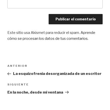
Este sitio usa Akismet para reducir el spam.
Aprende
cómo se procesan los datos de tus comentarios.
Navegación
Entrada
ANTERIOR
de
anterior:
La esquizofrenia desorganizada de un escritor
entradas
Siguiente
SIGUIENTE
entrada
En la noche, desde mi ventana