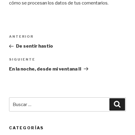
cómo se procesan los datos de tus comentarios.
Navegación
Entrada
ANTERIOR
de
anterior:
De sentir hastío
entradas
Siguiente
SIGUIENTE
entrada
En la noche, desde mi ventana II
Buscar
Busca
por:
CATEGORÍAS