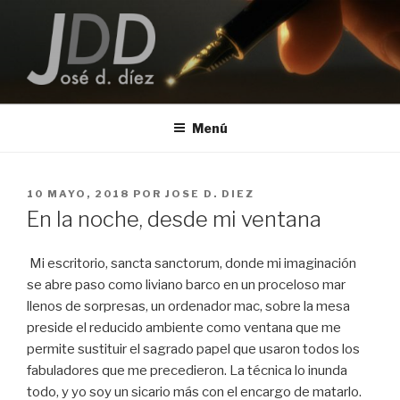
Saltar
al
contenido
JOSE D. DIEZ
Escritor
Menú
PUBLICADO
10 MAYO, 2018
POR
JOSE D. DIEZ
EL
En la noche, desde mi ventana
Mi escritorio, sancta sanctorum, donde mi imaginación
se abre paso como liviano barco en un proceloso mar
llenos de sorpresas, un ordenador mac, sobre la mesa
preside el reducido ambiente como ventana que me
permite sustituir el sagrado papel que usaron todos los
fabuladores que me precedieron. La técnica lo inunda
todo, y yo soy un sicario más con el encargo de matarlo.