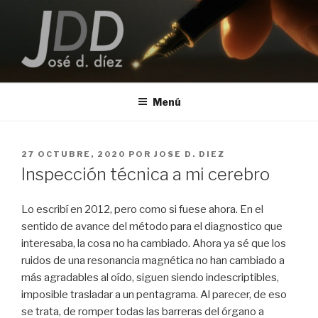
Saltar
al
contenido
JOSE D. DIEZ
Escritor
Menú
PUBLICADO
27 OCTUBRE, 2020
POR
JOSE D. DIEZ
EL
Inspección técnica a mi cerebro
Lo escribí en 2012, pero como si fuese ahora. En el
sentido de avance del método para el diagnostico que
interesaba, la cosa no ha cambiado. Ahora ya sé que los
ruidos de una resonancia magnética no han cambiado a
más agradables al oído, siguen siendo indescriptibles,
imposible trasladar a un pentagrama. Al parecer, de eso
se trata, de romper todas las barreras del órgano a