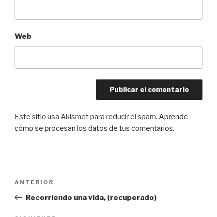
Web
Este sitio usa Akismet para reducir el spam.
Aprende
cómo se procesan los datos de tus comentarios.
Navegación
Entrada
ANTERIOR
de
anterior:
Recorriendo una vida, (recuperado)
entradas