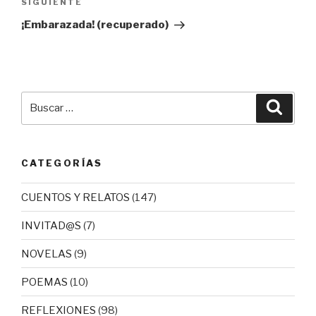
Siguiente
SIGUIENTE
entrada
¡Embarazada! (recuperado)
Buscar
Busca
por:
CATEGORÍAS
CUENTOS Y RELATOS
(147)
INVITAD@S
(7)
NOVELAS
(9)
POEMAS
(10)
REFLEXIONES
(98)