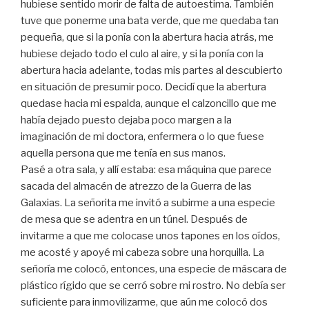
hubiese sentido morir de falta de autoestima. También
tuve que ponerme una bata verde, que me quedaba tan
pequeña, que si la ponía con la abertura hacia atrás, me
hubiese dejado todo el culo al aire, y si la ponía con la
abertura hacia adelante, todas mis partes al descubierto
en situación de presumir poco. Decidí que la abertura
quedase hacia mi espalda, aunque el calzoncillo que me
había dejado puesto dejaba poco margen a la
imaginación de mi doctora, enfermera o lo que fuese
aquella persona que me tenía en sus manos.
Pasé a otra sala, y allí estaba: esa máquina que parece
sacada del almacén de atrezzo de la Guerra de las
Galaxias. La señorita me invitó a subirme a una especie
de mesa que se adentra en un túnel. Después de
invitarme a que me colocase unos tapones en los oídos,
me acosté y apoyé mi cabeza sobre una horquilla. La
señoría me colocó, entonces, una especie de máscara de
plástico rígido que se cerró sobre mi rostro. No debía ser
suficiente para inmovilizarme, que aún me colocó dos