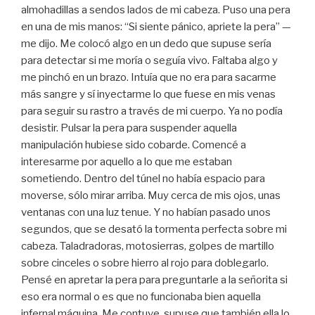
almohadillas a sendos lados de mi cabeza. Puso una pera
en una de mis manos: “Si siente pánico, apriete la pera” —
me dijo. Me colocó algo en un dedo que supuse sería
para detectar si me moría o seguía vivo. Faltaba algo y
me pinchó en un brazo. Intuía que no era para sacarme
más sangre y sí inyectarme lo que fuese en mis venas
para seguir su rastro a través de mi cuerpo. Ya no podía
desistir. Pulsar la pera para suspender aquella
manipulación hubiese sido cobarde. Comencé a
interesarme por aquello a lo que me estaban
sometiendo. Dentro del túnel no había espacio para
moverse, sólo mirar arriba. Muy cerca de mis ojos, unas
ventanas con una luz tenue. Y no habían pasado unos
segundos, que se desató la tormenta perfecta sobre mi
cabeza. Taladradoras, motosierras, golpes de martillo
sobre cinceles o sobre hierro al rojo para doblegarlo.
Pensé en apretar la pera para preguntarle a la señorita si
eso era normal o es que no funcionaba bien aquella
infernal máquina. Me contuve, supuse que también ella lo