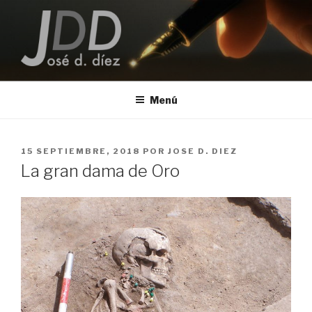
Saltar
al
contenido
JOSE D. DIEZ
Escritor
Menú
PUBLICADO
15 SEPTIEMBRE, 2018
POR
JOSE D. DIEZ
EL
La gran dama de Oro