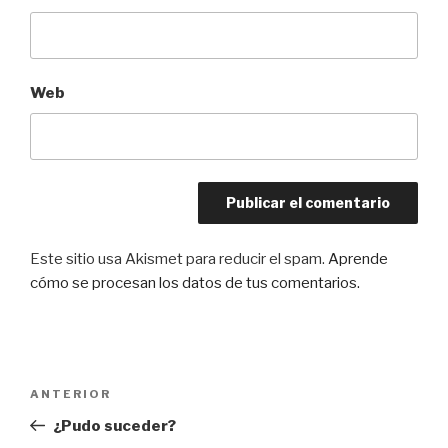
Web
Este sitio usa Akismet para reducir el spam.
Aprende
cómo se procesan los datos de tus comentarios.
Navegación
Entrada
ANTERIOR
de
anterior:
¿Pudo suceder?
entradas