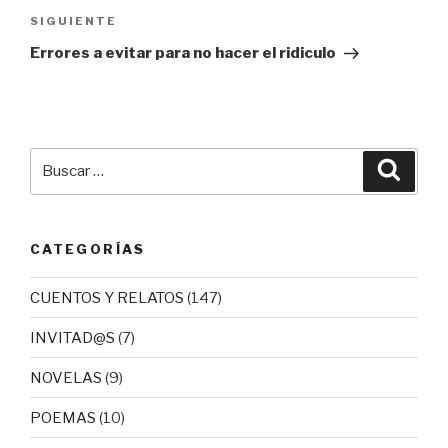
Siguiente
SIGUIENTE
entrada
Errores a evitar para no hacer el ridiculo
Buscar
Busca
por:
CATEGORÍAS
CUENTOS Y RELATOS
(147)
INVITAD@S
(7)
NOVELAS
(9)
POEMAS
(10)