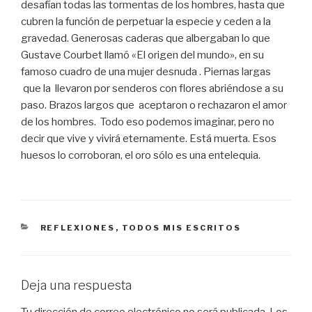
desafían todas las tormentas de los hombres, hasta que
cubren la función de perpetuar la especie y ceden a la
gravedad. Generosas caderas que albergaban lo que
Gustave Courbet llamó «El origen del mundo», en su
famoso cuadro de una mujer desnuda . Piernas largas
que la llevaron por senderos con flores abriéndose a su
paso. Brazos largos que aceptaron o rechazaron el amor
de los hombres. Todo eso podemos imaginar, pero no
decir que vive y vivirá eternamente. Está muerta. Esos
huesos lo corroboran, el oro sólo es una entelequia.
CATEGORÍAS
REFLEXIONES
,
TODOS MIS ESCRITOS
Deja una respuesta
Tu dirección de correo electrónico no será publicada.
Los