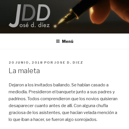
Saltar
al
contenido
JOSE D. DIEZ
Escritor
Menú
PUBLICADO
20 JUNIO, 2018
POR
JOSE D. DIEZ
EL
La maleta
Dejaron a los invitados bailando. Se habían casado a
mediodía. Presidieron el banquete junto a sus padres y
padrinos. Todos comprendieron que los novios quisieran
desaparecer cuanto antes de allí. Con alguna chufla
graciosa de los asistentes, que hacían velada mención a
lo que iban a hacer, se fueron algo sonrojados.