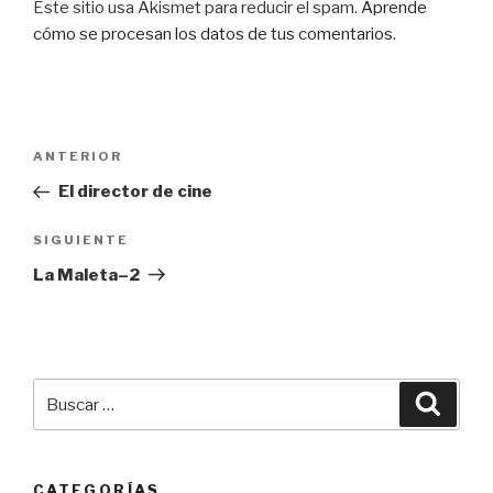
Este sitio usa Akismet para reducir el spam.
Aprende
cómo se procesan los datos de tus comentarios.
Navegación
Entrada
ANTERIOR
de
anterior:
El director de cine
entradas
Siguiente
SIGUIENTE
entrada
La Maleta–2
Buscar
Busca
por:
CATEGORÍAS