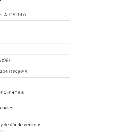
ELATOS
(147)
)
S
(98)
SCRITOS
(699)
RECIENTES
pañales
2
y de dónde venimos
22