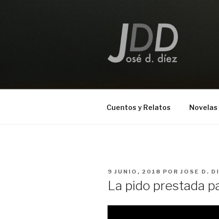
Saltar
al
contenido
JOSE D. DI
Escritor
Cuentos y Relatos
Novelas
PUBLICADO
9 JUNIO, 2018
POR
JOSE D. D
EL
La pido prestada p