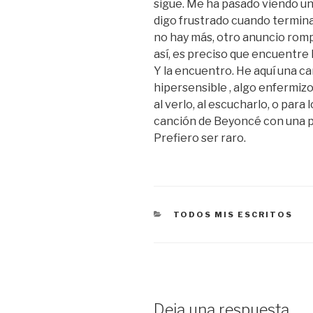
sigue. Me ha pasado viendo un
digo frustrado cuando termin
no hay más, otro anuncio rom
así, es preciso que encuentre 
Y la encuentro. He aquí una ca
hipersensible , algo enfermizo
al verlo, al escucharlo, o par
canción de Beyoncé con una p
Prefiero ser raro.
CATEGORÍAS
TODOS MIS ESCRITOS
Deja una respuesta