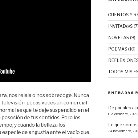
CUENTOS Y R
INVITAD@S
(7
NOVELAS
(9)
POEMAS
(10)
REFLEXIONE
TODOS MIS E
ENTRADAS 
za, nos relaja o nos sobrecoge. Nunca
a televisión, pocas veces un comercial
De pañales a 
o normal es que te deje suspendido en el
8 diciembre, 202
a posesión de tus sentidos. Pero los
empo, y cuando la belleza los
Lo que somos 
24 noviembre, 20
a especie de angustia ante el vacío que