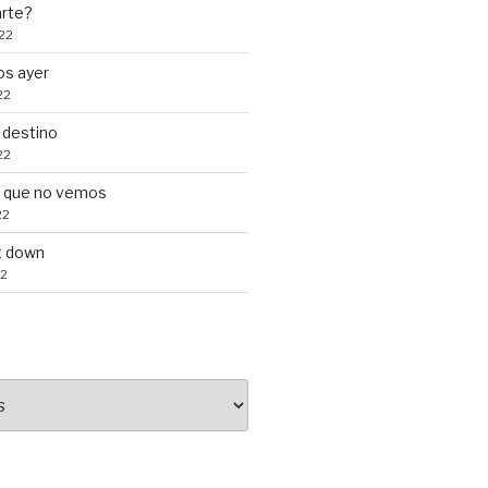
arte?
22
s ayer
22
 destino
22
s que no vemos
22
t down
22