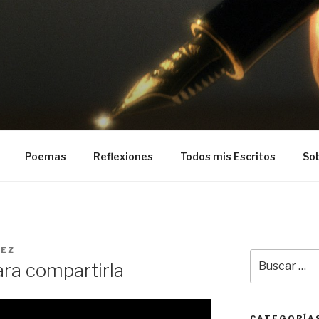
EZ
Poemas
Reflexiones
Todos mis Escritos
Sob
IEZ
Buscar
ara compartirla
por:
CATEGORÍA