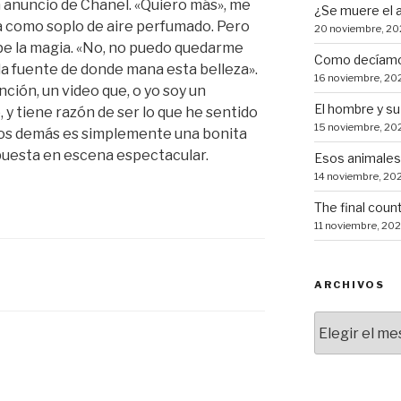
 anuncio de Chanel. «Quiero más», me
¿Se muere el 
a como soplo de aire perfumado. Pero
20 noviembre, 20
pe la magia. «No, no puedo quedarme
Como decíamo
la fuente de donde mana esta belleza».
16 noviembre, 20
nción, un video que, o yo soy un
El hombre y su
, y tiene razón de ser lo que he sentido
15 noviembre, 20
a los demás es simplemente una bonita
uesta en escena espectacular.
Esos animale
14 noviembre, 20
The final coun
11 noviembre, 20
ARCHIVOS
Archivos