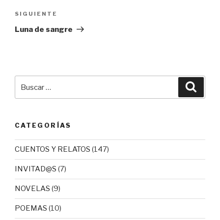
Siguiente
SIGUIENTE
entrada
Luna de sangre
Buscar
Busca
por:
CATEGORÍAS
CUENTOS Y RELATOS
(147)
INVITAD@S
(7)
NOVELAS
(9)
POEMAS
(10)