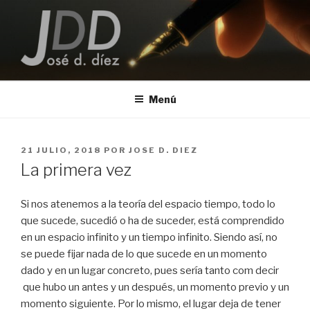
Saltar
al
contenido
JOSE D. DIEZ
Escritor
Menú
PUBLICADO
21 JULIO, 2018
POR
JOSE D. DIEZ
EL
La primera vez
Si nos atenemos a la teoría del espacio tiempo, todo lo
que sucede, sucedió o ha de suceder, está comprendido
en un espacio infinito y un tiempo infinito. Siendo así, no
se puede fijar nada de lo que sucede en un momento
dado y en un lugar concreto, pues sería tanto com decir
que hubo un antes y un después, un momento previo y un
momento siguiente. Por lo mismo, el lugar deja de tener