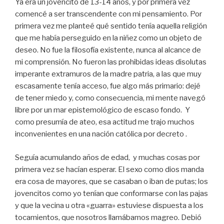
Ya era un jovencito de 13-14 años, y por primera vez
comencé a ser transcendente con mi pensamiento. Por
primera vez me planteé qué sentido tenía aquella religión
que me había perseguido en la niñez como un objeto de
deseo. No fue la filosofía existente, nunca al alcance de
mi comprensión. No fueron las prohibidas ideas disolutas
imperante extramuros de la madre patria, a las que muy
escasamente tenía acceso, fue algo más primario: dejé
de tener miedo y, como consecuencia, mi mente navegó
libre por un mar epistemológico de escaso fondo. Y
como presumía de ateo, esa actitud me trajo muchos
inconvenientes en una nación católica por decreto .
Seguía acumulando años de edad, y muchas cosas por
primera vez se hacían esperar. El sexo como dios manda
era cosa de mayores, que se casaban o iban de putas; los
jovencitos como yo tenían que conformarse con las pajas
y que la vecina u otra «guarra» estuviese dispuesta a los
tocamientos, que nosotros llamábamos magreo. Debió