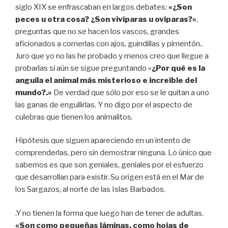
siglo XIX se enfrascaban en largos debates:
«¿Son
peces u otra cosa? ¿Son vivíparas u ovíparas?»
,
preguntas que no se hacen los vascos, grandes
aficionados a comerlas con ajos, guindillas y pimentón..
Juro que yo no las he probado y menos creo que llegue a
probarlas si aún se sigue preguntando «
¿Por qué es la
anguila el animal más misterioso e increíble del
mundo?.»
De verdad que sólo por eso se le quitan a uno
las ganas de engullirlas. Y no digo por el aspecto de
culebras que tienen los animalitos.
Hipótesis que siguen apareciendo en un intento de
comprenderlas, pero sin demostrar ninguna. Lo único que
sabemos es que son geniales, geniales por el esfuerzo
que desarrollan para existir. Su origen está en el Mar de
los Sargazos, al norte de las Islas Barbados.
.Y no tienen la forma que luego han de tener de adultas.
«Son como pequeñas láminas, como hojas de