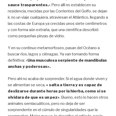
sauce trasparentes.
» Pero allí no establecen su
residencia, mecidas por las Corrientes del Golfo, se dejan
ir, no un viaje cualquiera, atraviesan el Atlántico, llegando a
las costas de Europa ya crecidas unos siete centímetros
y con forma aún extraña, que una científica describió
como pequeñas pinzas de vidrio.
Y en su continuo metamorfoseo, pasan del Océano a
buscar ríos, lagos y ciénagas. Ya van tomando forma
definitiva: «
Una musculosa serpiente de mandíbulas
anchas y poderosas».
Pero ahi no acaba de sorprender. Si el agua donde viven y
se alimentan se seca,
» salta a tierra y es capaz de
deslizarse durante horas por la hierba, como si se
olvidara de que es un pez»
. Bueno, esto lo hacen otros
animales semiacuáticos, pero no deja de ser
sorprendente en el cúmulo de singularidades que la
acompañan. Mejor que yo, lo describe el artículo, por lo