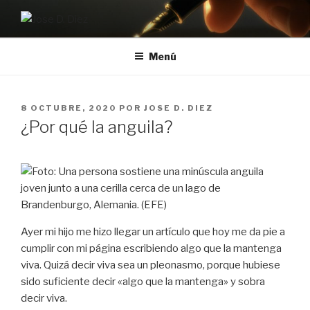
Saltar
al
JOSE D. DIEZ
Escritor
contenido
Menú
PUBLICADO
8 OCTUBRE, 2020
POR
JOSE D. DIEZ
EL
¿Por qué la anguila?
Ayer mi hijo me hizo llegar un artículo que hoy me da pie a
cumplir con mi página escribiendo algo que la mantenga
viva. Quizá decir viva sea un pleonasmo, porque hubiese
sido suficiente decir «algo que la mantenga» y sobra
decir viva.