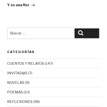
entrada
Y es una flor
Buscar
Buscar
por:
CATEGORÍAS
CUENTOS Y RELATOS
(147)
INVITAD@S
(7)
NOVELAS
(9)
POEMAS
(10)
REFLEXIONES
(98)