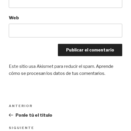
Web
Este sitio usa Akismet para reducir el spam.
Aprende
cómo se procesan los datos de tus comentarios.
Navegación
Entrada
ANTERIOR
de
anterior:
Ponle tú el título
entradas
Siguiente
SIGUIENTE