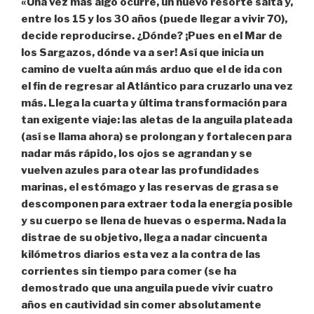
«Una vez más algo ocurre, un nuevo resorte salta y,
entre los 15 y los 30 años (puede llegar a vivir 70),
decide reproducirse. ¿Dónde? ¡Pues en el Mar de
los Sargazos, dónde va a ser! Así que inicia un
camino de vuelta aún más arduo que el de ida con
el fin de regresar al Atlántico para cruzarlo una vez
más. Llega la cuarta y última transformación para
tan exigente viaje: las aletas de la anguila plateada
(así se llama ahora) se prolongan y fortalecen para
nadar más rápido, los ojos se agrandan y se
vuelven azules para otear las profundidades
marinas, el estómago y las reservas de grasa se
descomponen para extraer toda la energía posible
y su cuerpo se llena de huevas o esperma. Nada la
distrae de su objetivo, llega a nadar cincuenta
kilómetros diarios esta vez a la contra de las
corrientes sin tiempo para comer (se ha
demostrado que una anguila puede vivir cuatro
años en cautividad sin comer absolutamente