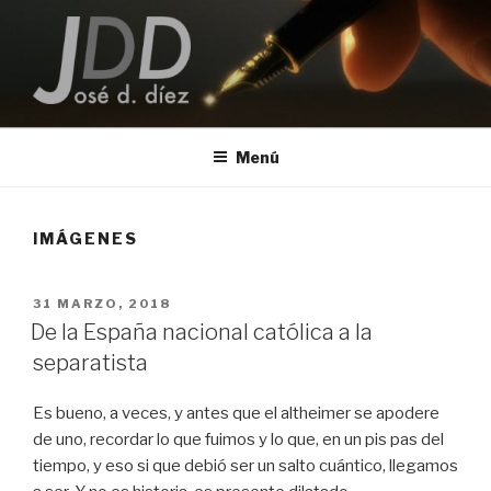
Saltar
al
contenido
JOSE D. DIEZ
Escritor
Menú
IMÁGENES
PUBLICADO
31 MARZO, 2018
EL
De la España nacional católica a la
separatista
Es bueno, a veces, y antes que el altheimer se apodere
de uno, recordar lo que fuimos y lo que, en un pis pas del
tiempo, y eso si que debió ser un salto cuántico, llegamos