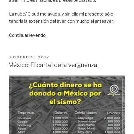
a ser. Y no es historia, es presente dilatado.
La nube/iCloud me ayuda, y sin ella mi presente sólo
tendria la extensión del ayer, con mucho el anteayer.
«De
Continuar leyendo
la
España
nacional
PUBLICADO
1 OCTUBRE, 2017
EL
católica
México: El cartel de la verguenza
a
la
separatista»