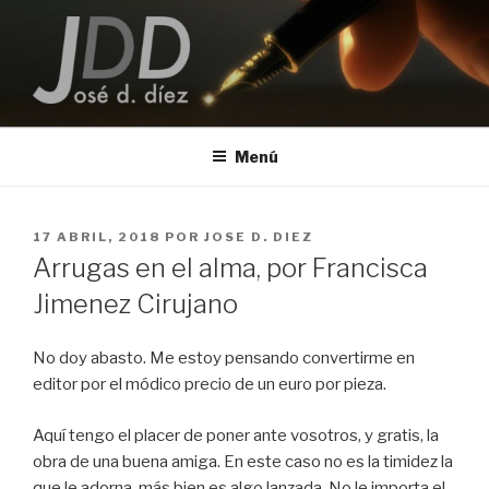
Saltar
al
contenido
JOSE D. DIEZ
Escritor
Menú
PUBLICADO
17 ABRIL, 2018
POR
JOSE D. DIEZ
EL
Arrugas en el alma, por Francisca
Jimenez Cirujano
No doy abasto. Me estoy pensando convertirme en
editor por el módico precio de un euro por pieza.
Aquí tengo el placer de poner ante vosotros, y gratis, la
obra de una buena amiga. En este caso no es la timidez la
que le adorna, más bien es algo lanzada. No le importa el