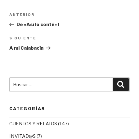
Navegación
Entrada
ANTERIOR
de
anterior:
De «Así lo conté» I
entradas
Siguiente
SIGUIENTE
entrada
A mi Calabacín
Buscar
Busca
por:
CATEGORÍAS
CUENTOS Y RELATOS
(147)
INVITAD@S
(7)