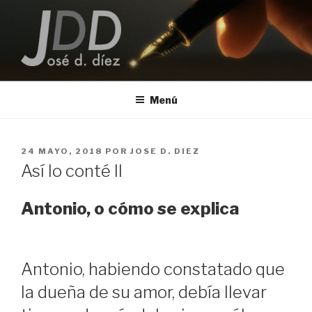
Saltar
al
contenido
JOSE D. DIEZ
Escritor
Menú
PUBLICADO
24 MAYO, 2018
POR
JOSE D. DIEZ
EL
Así lo conté II
Antonio, o cómo se explica
Antonio, habiendo constatado que
la dueña de su amor, debía llevar