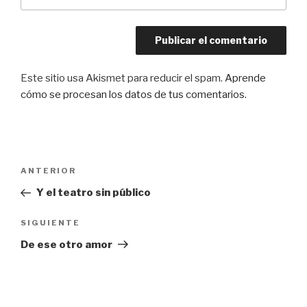
Este sitio usa Akismet para reducir el spam.
Aprende
cómo se procesan los datos de tus comentarios.
Navegación
Entrada
ANTERIOR
de
anterior:
Y el teatro sin público
entradas
Siguiente
SIGUIENTE
entrada
De ese otro amor