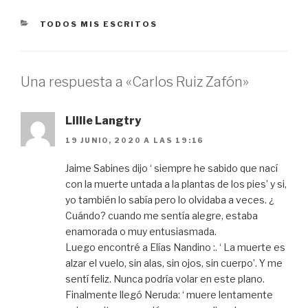
CATEGORÍAS
TODOS MIS ESCRITOS
Una respuesta a «Carlos Ruiz Zafón»
Lillie Langtry
19 JUNIO, 2020 A LAS 19:16
Jaime Sabines dijo ‘ siempre he sabido que nací
con la muerte untada a la plantas de los pies’ y si,
yo también lo sabía pero lo olvidaba a veces. ¿
Cuándo? cuando me sentía alegre, estaba
enamorada o muy entusiasmada.
Luego encontré a Elías Nandino :. ‘ La muerte es
alzar el vuelo, sin alas, sin ojos, sin cuerpo’. Y me
sentí feliz. Nunca podría volar en este plano.
Finalmente llegó Neruda: ‘ muere lentamente