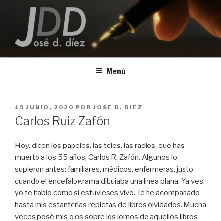
Saltar
al
contenido
JOSE D. DIEZ
Escritor
Menú
PUBLICADO
19 JUNIO, 2020
POR
JOSE D. DIEZ
EL
Carlos Ruiz Zafón
Hoy, dicen los papeles, las teles, las radios, que has
muerto a los 55 años, Carlos R. Zafón. Algunos lo
supieron antes: familiares, médicos, enfermeras, justo
cuando el encefalograma dibujaba una linea plana. Ya ves,
yo te hablo como si estuvieses vivo. Te he acompañado
hasta mis estanterías repletas de libros olvidados. Mucha
veces posé mis ojos sobre los lomos de aquellos libros