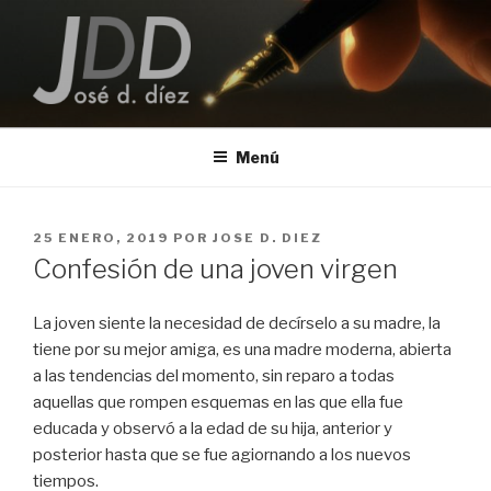
Saltar
al
contenido
JOSE D. DIEZ
Escritor
Menú
PUBLICADO
25 ENERO, 2019
POR
JOSE D. DIEZ
EL
Confesión de una joven virgen
La joven siente la necesidad de decírselo a su madre, la
tiene por su mejor amiga, es una madre moderna, abierta
a las tendencias del momento, sin reparo a todas
aquellas que rompen esquemas en las que ella fue
educada y observó a la edad de su hija, anterior y
posterior hasta que se fue agiornando a los nuevos
tiempos.