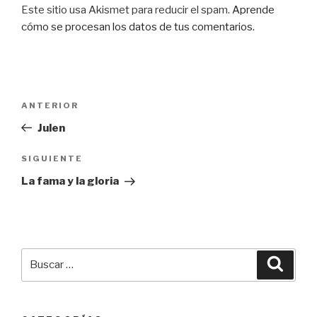
Este sitio usa Akismet para reducir el spam.
Aprende
cómo se procesan los datos de tus comentarios.
Navegación
Entrada
ANTERIOR
de
anterior:
Julen
entradas
Siguiente
SIGUIENTE
entrada
La fama y la gloria
Buscar
Busca
por: