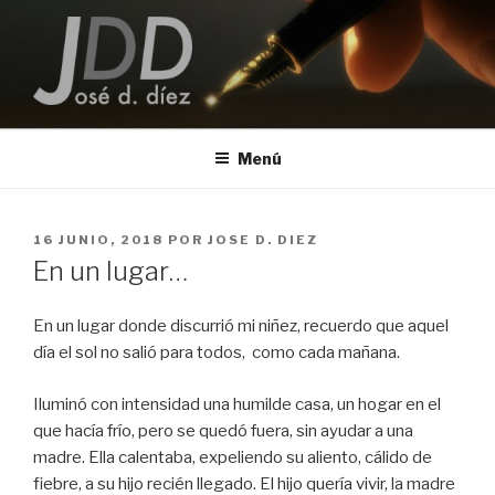
Saltar
al
contenido
JOSE D. DIEZ
Escritor
Menú
PUBLICADO
16 JUNIO, 2018
POR
JOSE D. DIEZ
EL
En un lugar…
En un lugar donde discurrió mi niñez, recuerdo que aquel
día el sol no salió para todos,
como cada mañana.
Iluminó con intensidad una humilde casa, un hogar en el
que hacía frío, pero se quedó fuera, sin ayudar a una
madre. Ella calentaba, expeliendo su aliento, cálido de
fiebre, a su hijo recién llegado. El hijo quería vivir, la madre