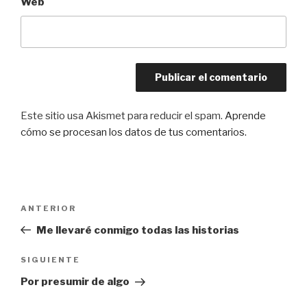
Web
Este sitio usa Akismet para reducir el spam.
Aprende
cómo se procesan los datos de tus comentarios.
Navegación
Entrada
ANTERIOR
de
anterior:
Me llevaré conmigo todas las historias
entradas
Siguiente
SIGUIENTE
entrada
Por presumir de algo