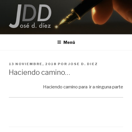
Saltar
al
contenido
JOSE D. DIEZ
Escritor
Menú
PUBLICADO
13 NOVIEMBRE, 2018
POR
JOSE D. DIEZ
EL
Haciendo camino…
Haciendo camino para ir a ninguna parte