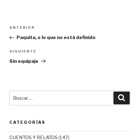
Navegación
Entrada
ANTERIOR
de
anterior:
Paquita, o lo que no está definido
entradas
Siguiente
SIGUIENTE
entrada
Sin equipaje
Buscar
Busca
por:
CATEGORÍAS
CUENTOS Y RELATOS
(147)