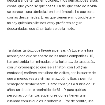
descansar de tantas emociones. Y los demás, pues a sus
cosas, que yo no sé qué cosas. En fin, que esto de la vida
se parece a una tómbola, ton, ton tómbola. Lo que pasa
con las descarriadas, L,, es que vienen en motocicleta, y
no hay quién las pille; nos ven y prefieren seguir
descarriadas, eso sí, sin bajarse de la moto.
Tardabas tanto… que llegué a pensar: «A Lucero le han
aconsejado que se aparte de las malas compañías». Tú,
tan protegida, tan mimada por la fortuna… de tus papás,
con un cyberesposo que lee a Platón, con 150 (mal
contados) corifeos en tu libro de visitas, con la suerte de
que al menos vas a vivir mañana… cómo ibas a permitir
semejante desfachatez… Darte consejos a ti, niña de 18
años, un abuelete reprimido de 61… Y para qué las
personas con tantos superiores dones tienen una
cualidad común que es la soberbia… Por de pronto, una