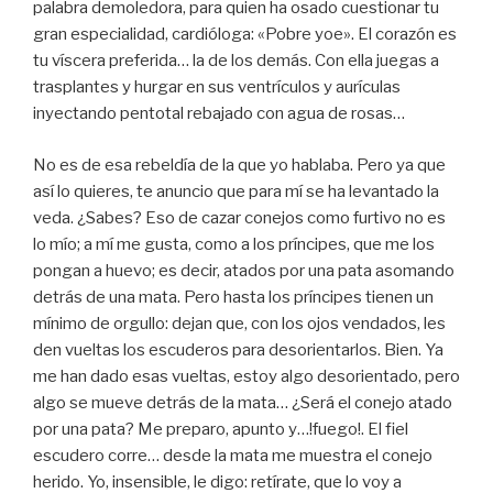
palabra demoledora, para quien ha osado cuestionar tu
gran especialidad, cardióloga: «Pobre yoe». El corazón es
tu víscera preferida… la de los demás. Con ella juegas a
trasplantes y hurgar en sus ventrículos y aurículas
inyectando pentotal rebajado con agua de rosas…
No es de esa rebeldía de la que yo hablaba. Pero ya que
así lo quieres, te anuncio que para mí se ha levantado la
veda. ¿Sabes? Eso de cazar conejos como furtivo no es
lo mío; a mí me gusta, como a los príncipes, que me los
pongan a huevo; es decir, atados por una pata asomando
detrás de una mata. Pero hasta los príncipes tienen un
mínimo de orgullo: dejan que, con los ojos vendados, les
den vueltas los escuderos para desorientarlos. Bien. Ya
me han dado esas vueltas, estoy algo desorientado, pero
algo se mueve detrás de la mata… ¿Será el conejo atado
por una pata? Me preparo, apunto y…!fuego!. El fiel
escudero corre… desde la mata me muestra el conejo
herido. Yo, insensible, le digo: retírate, que lo voy a