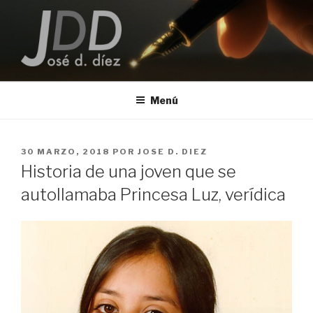
Saltar
al
contenido
JOSE D. DIEZ
Escritor
Menú
PUBLICADO
30 MARZO, 2018
POR
JOSE D. DIEZ
EL
Historia de una joven que se
autollamaba Princesa Luz, verídica