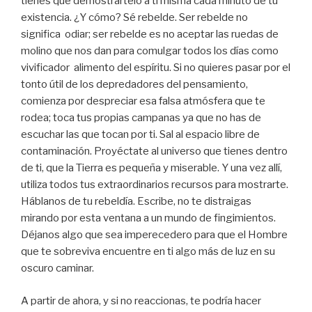
tienes que demostrártelo a ti misma cada minuto de tu
existencia. ¿Y cómo? Sé rebelde. Ser rebelde no
significa odiar; ser rebelde es no aceptar las ruedas de
molino que nos dan para comulgar todos los días como
vivificador alimento del espíritu. Si no quieres pasar por el
tonto útil de los depredadores del pensamiento,
comienza por despreciar esa falsa atmósfera que te
rodea; toca tus propias campanas ya que no has de
escuchar las que tocan por ti. Sal al espacio libre de
contaminación. Proyéctate al universo que tienes dentro
de ti, que la Tierra es pequeña y miserable. Y una vez allí,
utiliza todos tus extraordinarios recursos para mostrarte.
Háblanos de tu rebeldía. Escribe, no te distraigas
mirando por esta ventana a un mundo de fingimientos.
Déjanos algo que sea imperecedero para que el Hombre
que te sobreviva encuentre en ti algo más de luz en su
oscuro caminar.
A partir de ahora, y si no reaccionas, te podría hacer