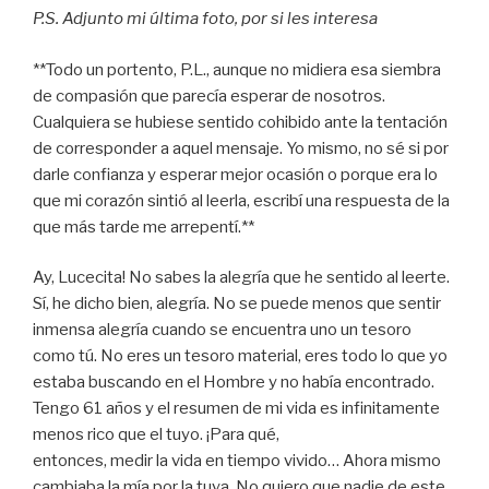
P.S. Adjunto mi última foto, por si les interesa
**Todo un portento, P.L., aunque no midiera esa siembra
de compasión que parecía esperar de nosotros.
Cualquiera se hubiese sentido cohibido ante la tentación
de corresponder a aquel mensaje. Yo mismo, no sé si por
darle confianza y esperar mejor ocasión o porque era lo
que mi corazón sintió al leerla, escribí una respuesta de la
que más tarde me arrepentí.**
Ay, Lucecita! No sabes la alegría que he sentido al leerte.
Sí, he dicho bien, alegría. No se puede menos que sentir
inmensa alegría cuando se encuentra uno un tesoro
como tú. No eres un tesoro material, eres todo lo que yo
estaba buscando en el Hombre y no había encontrado.
Tengo 61 años y el resumen de mi vida es infinitamente
menos rico que el tuyo. ¡Para qué,
entonces, medir la vida en tiempo vivido… Ahora mismo
cambiaba la mía por la tuya. No quiero que nadie de este