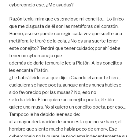
cyberconejo ese. ¿Me ayudas?
Razón tenía; mira que es gracioso mi conejito… Lo único
que me disgusta de él son las metáforas del corazón.
Bueno, eso se puede corregir: cada vez que suelte una
metáfora, le tiraré de la cola. ¿No es una suerte tener
este conejito? Tendré que tener cuidado; por ahí debe
tener un cyberconejo que
además de darle ternura le lee a Platón. A los conejitos
les encanta Platón.
¿Le habrá leído eso que dijo: «Cuando el amor te hiere,
cualquiera se hace poeta, aunque antes nunca hubiese
sido favorecido por las musas? No, eso no
se lo ha leído. Él no quiere un conejito poeta; él sólo
quiere una musa. Yo sí quiero un conejito poeta, por eso…
Tampoco le ha debido leer eso de:
«La mayor declaración de amor es la que no se hace; el
hombre que siente mucho habla poco de amor». Ese
cyberconejo no la quiere, le proclama indecentemente su