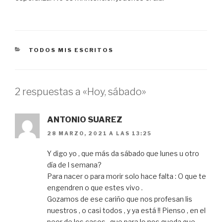
CATEGORÍAS
TODOS MIS ESCRITOS
2 respuestas a «Hoy, sábado»
ANTONIO SUAREZ
28 MARZO, 2021 A LAS 13:25
Y digo yo , que más da sábado que lunes u otro
día de l semana?
Para nacer o para morir solo hace falta : O que te
engendren o que estes vivo .
Gozamos de ese cariño que nos profesan lis
nuestros , o casi todos , y ya está !! Pienso , en el
peor de los casos , que para lo nos queda que