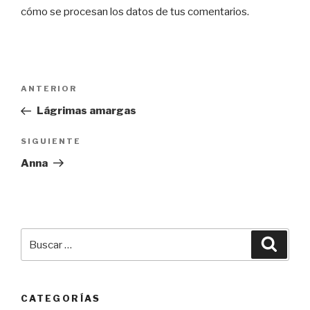
cómo se procesan los datos de tus comentarios.
Navegación
Entrada
ANTERIOR
de
anterior:
Lágrimas amargas
entradas
Siguiente
SIGUIENTE
entrada
Anna
Buscar
Busca
por:
CATEGORÍAS