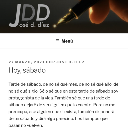
Saltar
al
contenido
JOSE D. DIEZ
Escritor
Menú
PUBLICADO
27 MARZO, 2021
POR
JOSE D. DIEZ
EL
Hoy, sábado
Tarde de sábado, de no sé qué mes, de no sé qué año, de
no sé qué siglo. Sólo sé que en esta tarde de sábado soy
protagonista de la vida. También sé que una tarde de
sábado dejaré de ser alguien que lo cuente. Pero no me
preocupa, ese alguien que si exista, también dispondrá
de un sábado y dirá algo parecido. Los tiempos que
pasan no vuelven.