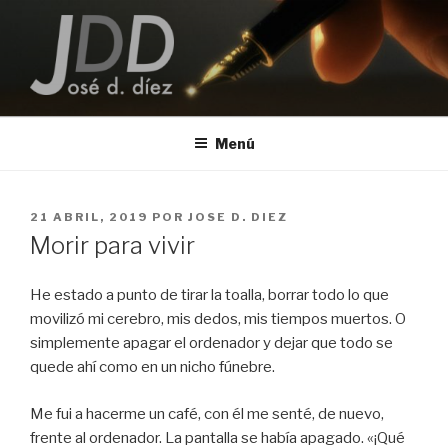
Saltar
al
contenido
JOSE D. DIEZ
Escritor
Menú
PUBLICADO
21 ABRIL, 2019
POR
JOSE D. DIEZ
EL
Morir para vivir
He estado a punto de tirar la toalla, borrar todo lo que
movilizó mi cerebro, mis dedos, mis tiempos muertos. O
simplemente apagar el ordenador y dejar que todo se
quede ahí como en un nicho fúnebre.
Me fui a hacerme un café, con él me senté, de nuevo,
frente al ordenador. La pantalla se había apagado. «¡Qué