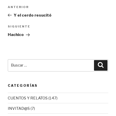
Navegación
Entrada
ANTERIOR
de
anterior:
Y el cerdo resucitó
entradas
Siguiente
SIGUIENTE
entrada
Hachico
Buscar
Busca
por:
CATEGORÍAS
CUENTOS Y RELATOS
(147)
INVITAD@S
(7)