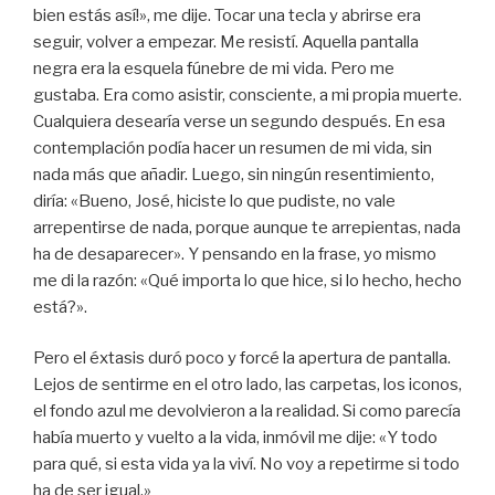
bien estás así!», me dije. Tocar una tecla y abrirse era
seguir, volver a empezar. Me resistí. Aquella pantalla
negra era la esquela fúnebre de mi vida. Pero me
gustaba. Era como asistir, consciente, a mi propia muerte.
Cualquiera desearía verse un segundo después. En esa
contemplación podía hacer un resumen de mi vida, sin
nada más que añadir. Luego, sin ningún resentimiento,
diría: «Bueno, José, hiciste lo que pudiste, no vale
arrepentirse de nada, porque aunque te arrepientas, nada
ha de desaparecer». Y pensando en la frase, yo mismo
me di la razón: «Qué importa lo que hice, si lo hecho, hecho
está?».
Pero el éxtasis duró poco y forcé la apertura de pantalla.
Lejos de sentirme en el otro lado, las carpetas, los iconos,
el fondo azul me devolvieron a la realidad. Si como parecía
había muerto y vuelto a la vida, inmóvil me dije: «Y todo
para qué, si esta vida ya la viví. No voy a repetirme si todo
ha de ser igual.»