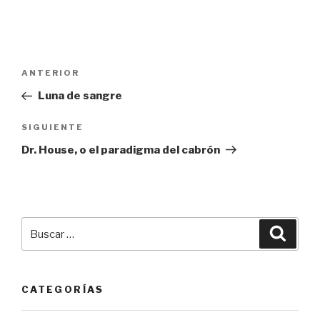
Navegación
Entrada
ANTERIOR
de
anterior:
Luna de sangre
entradas
Siguiente
SIGUIENTE
entrada
Dr. House, o el paradigma del cabrón
Buscar
Busca
por:
CATEGORÍAS