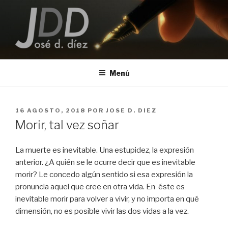
Saltar
al
contenido
JOSE D. DIEZ
Escritor
Menú
PUBLICADO
16 AGOSTO, 2018
POR
JOSE D. DIEZ
EL
Morir, tal vez soñar
La muerte es inevitable. Una estupidez, la expresión
anterior. ¿A quién se le ocurre decir que es inevitable
morir? Le concedo algún sentido si esa expresión la
pronuncia aquel que cree en otra vida. En éste es
inevitable morir para volver a vivir, y no importa en qué
dimensión, no es posible vivir las dos vidas a la vez.