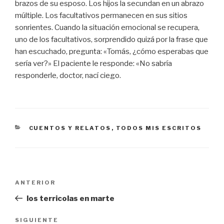
brazos de su esposo. Los hijos la secundan en un abrazo
múltiple. Los facultativos permanecen en sus sitios
sonrientes. Cuando la situación emocional se recupera,
uno de los facultativos, sorprendido quizá por la frase que
han escuchado, pregunta: «Tomás, ¿cómo esperabas que
sería ver?» El paciente le responde: «No sabría
responderle, doctor, nací ciego.
CATEGORÍAS
CUENTOS Y RELATOS
,
TODOS MIS ESCRITOS
Navegación
Entrada
ANTERIOR
de
anterior:
los terricolas en marte
entradas
Siguiente
SIGUIENTE