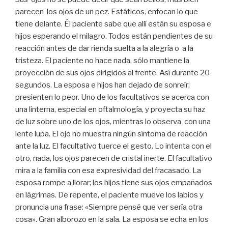
parecen los ojos de un pez. Estáticos, enfocan lo que
tiene delante. Él paciente sabe que allí están su esposa e
hijos esperando el milagro. Todos están pendientes de su
reacción antes de dar rienda suelta a la alegría o a la
tristeza. El paciente no hace nada, sólo mantiene la
proyección de sus ojos dirigidos al frente. Así durante 20
segundos. La esposa e hijos han dejado de sonreír;
presienten lo peor. Uno de los facultativos se acerca con
una linterna, especial en oftalmología, y proyecta su haz
de luz sobre uno de los ojos, mientras lo observa con una
lente lupa. El ojo no muestra ningún síntoma de reacción
ante la luz. El facultativo tuerce el gesto. Lo intenta con el
otro, nada, los ojos parecen de cristal inerte. El facultativo
mira a la familia con esa expresividad del fracasado. La
esposa rompe a llorar; los hijos tiene sus ojos empañados
en lágrimas. De repente, el paciente mueve los labios y
pronuncia una frase: «Siempre pensé que ver sería otra
cosa». Gran alborozo en la sala. La esposa se echa en los