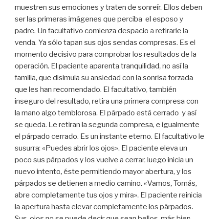
muestren sus emociones y traten de sonreír. Ellos deben
ser las primeras imágenes que perciba el esposo y
padre. Un facultativo comienza despacio a retirarle la
venda. Ya sólo tapan sus ojos sendas compresas. Es el
momento decisivo para comprobar los resultados de la
operación. El paciente aparenta tranquilidad, no así la
familia, que disimula su ansiedad con la sonrisa forzada
que les han recomendado. El facultativo, también
inseguro del resultado, retira una primera compresa con
la mano algo temblorosa. El párpado está cerrado y así
se queda. Le retiran la segunda compresa, e igualmente
el párpado cerrado. Es un instante eterno. El facultativo le
susurra: «Puedes abrir los ojos». El paciente eleva un
poco sus párpados y los vuelve a cerrar, luego inicia un
nuevo intento, éste permitiendo mayor abertura, y los
párpados se detienen a medio camino. «Vamos, Tomás,
abre completamente tus ojos y mira». El paciente reinicia
la apertura hasta elevar completamente los párpados.
Sus ojos no se puede decir que sean bellos, más bien