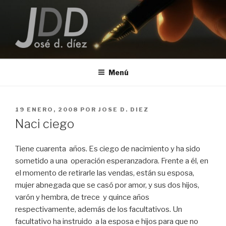
Saltar
al
contenido
JOSE D. DIEZ
Escritor
Menú
PUBLICADO
19 ENERO, 2008
POR
JOSE D. DIEZ
EL
Naci ciego
Tiene cuarenta años. Es ciego de nacimiento y ha sido
sometido a una operación esperanzadora. Frente a él, en
el momento de retirarle las vendas, están su esposa,
mujer abnegada que se casó por amor, y sus dos hijos,
varón y hembra, de trece y quince años
respectivamente, además de los facultativos. Un
facultativo ha instruido a la esposa e hijos para que no