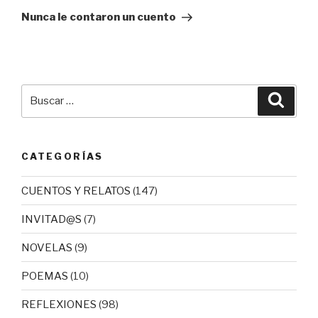
entrada
Nunca le contaron un cuento
Buscar
Busca
por:
CATEGORÍAS
CUENTOS Y RELATOS
(147)
INVITAD@S
(7)
NOVELAS
(9)
POEMAS
(10)
REFLEXIONES
(98)