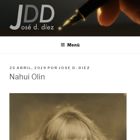
Saltar
al
contenido
JOSE D. DIEZ
Escritor
Menú
PUBLICADO
25 ABRIL, 2019
POR
JOSE D. DIEZ
EL
Nahui Olin