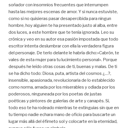
soñador con insomnios frecuentes que interrumpen
hasta las mejores escenas de amor. Y si nunca estuviste,
como si no quisieras pasar desapercibida para ningun
hombre, hoy alguien te ha presentado justo al alba, entre
dos luces, a este hombre que te tenía ignorada. Leo su
crónica y veo en su autor esa pasión impostada que todo
escritor intenta deslumbrar con ella la verdadera figura
del personaje. De terlo delante le habría dicho:»Cabrón, te
vales de esta mujer para tu lucimiento personal». Porque
después he leído otras cosas de ti, buenas y malas. De ti
se ha dicho todo: Diosa, puta, artista del cosmos ¿…?,
insensible, apasionada, revolucionaria de lo establecido
como norma, amada por los miserables y odiada por los
poderosos, ninguneada por los poetas de justas
poéticas y pintores de galerías de arte y canapés. Sí,
todo eso te ha rodeado mientras te extinguias sin que en
tu tiempo nadie echara mano de oficio para buscarte un
lugar más allá del éfimeto sol y colocarte en la eternidad,