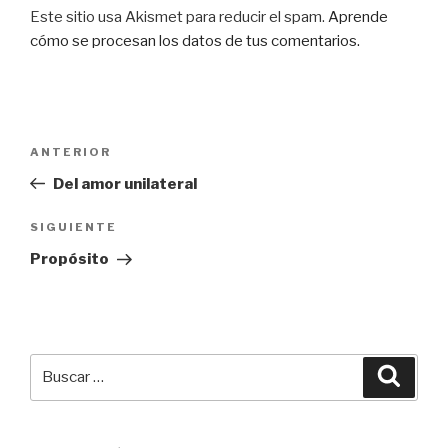
Este sitio usa Akismet para reducir el spam.
Aprende
cómo se procesan los datos de tus comentarios.
Navegación
Entrada
ANTERIOR
de
anterior:
Del amor unilateral
entradas
Siguiente
SIGUIENTE
entrada
Propósito
Buscar
Busca
por: