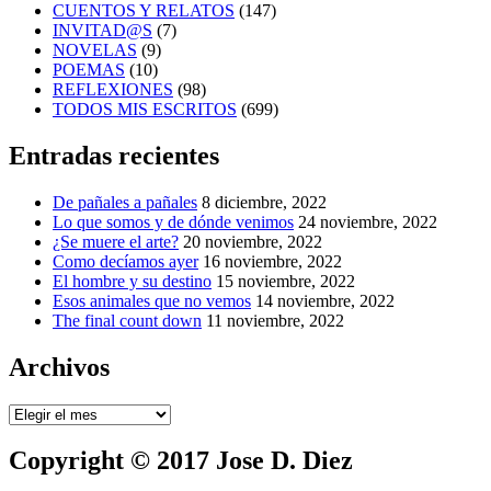
CUENTOS Y RELATOS
(147)
INVITAD@S
(7)
NOVELAS
(9)
POEMAS
(10)
REFLEXIONES
(98)
TODOS MIS ESCRITOS
(699)
Entradas recientes
De pañales a pañales
8 diciembre, 2022
Lo que somos y de dónde venimos
24 noviembre, 2022
¿Se muere el arte?
20 noviembre, 2022
Como decíamos ayer
16 noviembre, 2022
El hombre y su destino
15 noviembre, 2022
Esos animales que no vemos
14 noviembre, 2022
The final count down
11 noviembre, 2022
Archivos
Archivos
Copyright © 2017 Jose D. Diez