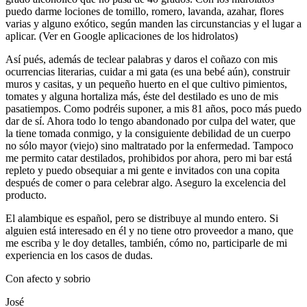
puedo darme lociones de tomillo, romero, lavanda, azahar, flores
varias y alguno exótico, según manden las circunstancias y el lugar a
aplicar. (Ver en Google aplicaciones de los hidrolatos)
Así pués, además de teclear palabras y daros el coñazo con mis
ocurrencias literarias, cuidar a mi gata (es una bebé aún), construir
muros y casitas, y un pequeño huerto en el que cultivo pimientos,
tomates y alguna hortaliza más, éste del destilado es uno de mis
pasatiempos. Como podréis suponer, a mis 81 años, poco más puedo
dar de sí. Ahora todo lo tengo abandonado por culpa del water, que
la tiene tomada conmigo, y la consiguiente debilidad de un cuerpo
no sólo mayor (viejo) sino maltratado por la enfermedad. Tampoco
me permito catar destilados, prohibidos por ahora, pero mi bar está
repleto y puedo obsequiar a mi gente e invitados con una copita
después de comer o para celebrar algo. Aseguro la excelencia del
producto.
El alambique es español, pero se distribuye al mundo entero. Si
alguien está interesado en él y no tiene otro proveedor a mano, que
me escriba y le doy detalles, también, cómo no, participarle de mi
experiencia en los casos de dudas.
Con afecto y sobrio
José