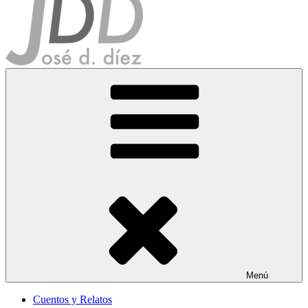
Jose D. Diez
Escritor
Menú
Cuentos y Relatos