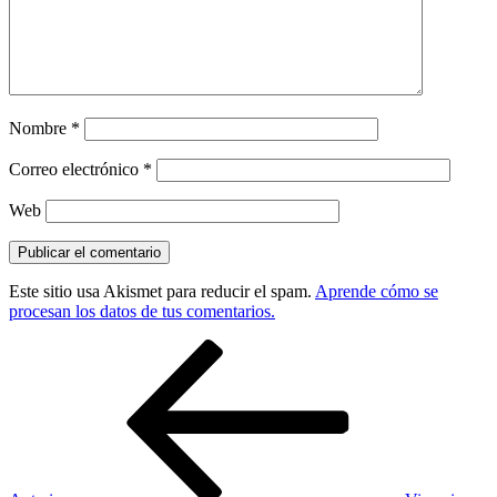
Nombre
*
Correo electrónico
*
Web
Este sitio usa Akismet para reducir el spam.
Aprende cómo se
procesan los datos de tus comentarios.
Navegación
Entrada
anterior:
de
entradas