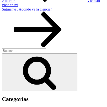
Anterior
Vivo sin
vivir en mí
Siguiente
Siguiente
¿Adónde va la ciencia?
entrada
Buscar
por:
Buscar
Categorías