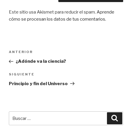
Este sitio usa Akismet para reducir el spam.
Aprende
cómo se procesan los datos de tus comentarios.
Navegación
Entrada
ANTERIOR
de
anterior:
¿Adónde va la ciencia?
entradas
Siguiente
SIGUIENTE
entrada
Principio y fin del Universo
Buscar
Busca
por: