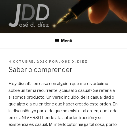
Saltar
al
contenido
JOSE D. DIEZ
Escritor
Menú
PUBLICADO
4 OCTUBRE, 2020
POR
JOSE D. DIEZ
EL
Saber o comprender
Hoy discutía en casa con alguien que me es próximo
sobre un tema recurrente: ¿causal o casual? Se refería a
si somos producto, Universo incluido, de la casualidad o
que algo o alguien tiene que haber creado este orden. En
la discusión yo parto de que no existe tal orden, que todo
en el UNIVERSO tiende a la autodestrucción y su
existencia es casual. Mi interlocutor niega tal cosa, por lo