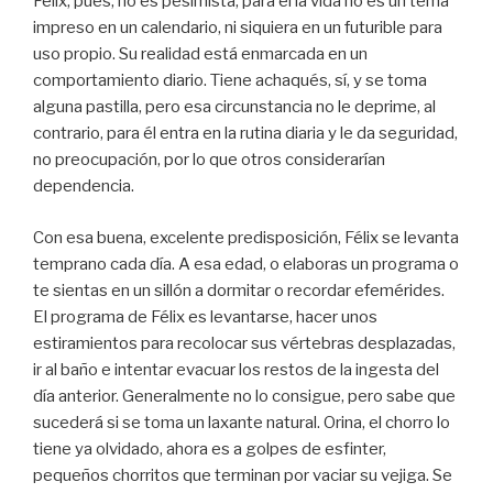
Félix, pues, no es pesimista, para él la vida no es un tema
impreso en un calendario, ni siquiera en un futurible para
uso propio. Su realidad está enmarcada en un
comportamiento diario. Tiene achaqués, sí, y se toma
alguna pastilla, pero esa circunstancia no le deprime, al
contrario, para él entra en la rutina diaria y le da seguridad,
no preocupación, por lo que otros considerarían
dependencia.
Con esa buena, excelente predisposición, Félix se levanta
temprano cada día. A esa edad, o elaboras un programa o
te sientas en un sillón a dormitar o recordar efemérides.
El programa de Félix es levantarse, hacer unos
estiramientos para recolocar sus vértebras desplazadas,
ir al baño e intentar evacuar los restos de la ingesta del
día anterior. Generalmente no lo consigue, pero sabe que
sucederá si se toma un laxante natural. Orina, el chorro lo
tiene ya olvidado, ahora es a golpes de esfinter,
pequeños chorritos que terminan por vaciar su vejiga. Se