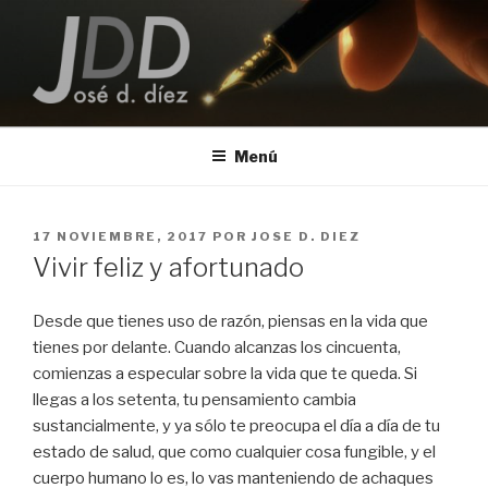
Saltar
al
contenido
JOSE D. DIEZ
Escritor
Menú
PUBLICADO
17 NOVIEMBRE, 2017
POR
JOSE D. DIEZ
EL
Vivir feliz y afortunado
Desde que tienes uso de razón, piensas en la vida que
tienes por delante. Cuando alcanzas los cincuenta,
comienzas a especular sobre la vida que te queda. Si
llegas a los setenta, tu pensamiento cambia
sustancialmente, y ya sólo te preocupa el día a día de tu
estado de salud, que como cualquier cosa fungible, y el
cuerpo humano lo es, lo vas manteniendo de achaques