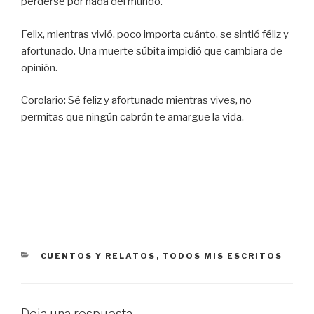
perderse por nada del mundo.
Felix, mientras vivió, poco importa cuánto, se sintió féliz y
afortunado. Una muerte súbita impidió que cambiara de
opinión.
Corolario: Sé feliz y afortunado mientras vives, no
permitas que ningún cabrón te amargue la vida.
CATEGORÍAS
CUENTOS Y RELATOS
,
TODOS MIS ESCRITOS
Deja una respuesta