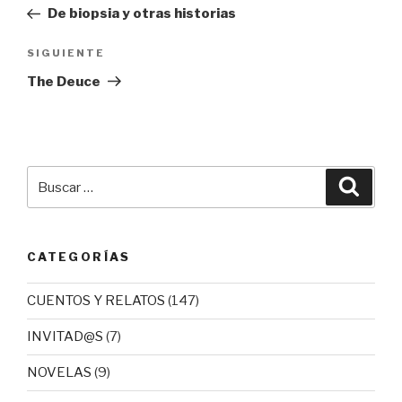
de
anterior:
De biopsia y otras historias
entradas
Siguiente
SIGUIENTE
entrada
The Deuce
Buscar
Busca
por:
CATEGORÍAS
CUENTOS Y RELATOS
(147)
INVITAD@S
(7)
NOVELAS
(9)