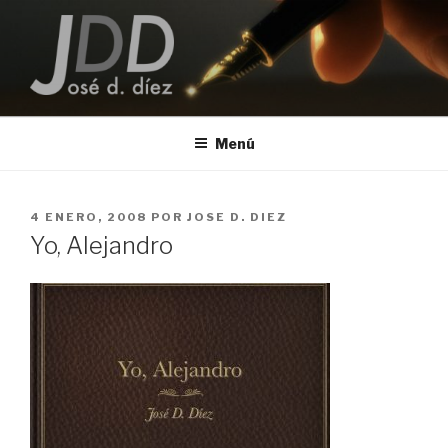
Saltar
al
contenido
JOSE D. DIEZ
Escritor
Menú
PUBLICADO
4 ENERO, 2008
POR
JOSE D. DIEZ
EL
Yo, Alejandro