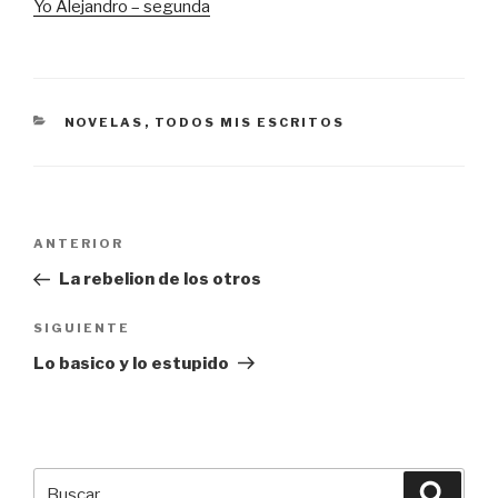
Yo Alejandro – segunda
CATEGORÍAS
NOVELAS
,
TODOS MIS ESCRITOS
Navegación
Entrada
ANTERIOR
de
anterior:
La rebelion de los otros
entradas
Siguiente
SIGUIENTE
entrada
Lo basico y lo estupido
Buscar
Busca